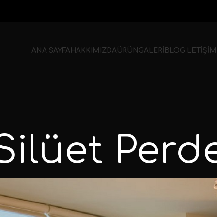
ANA SAYFA
HAKKIMIZDA
ÜRÜN
GALERİ
BLOG
İLETİŞİM
Silüet Perd