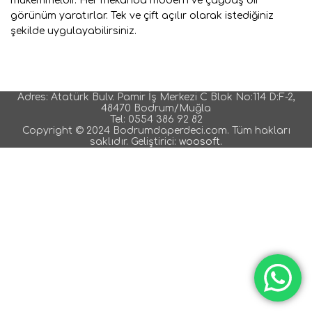
mükemmeldir. Her mekanda modern ve çağdaş bir
görünüm yaratırlar. Tek ve çift açılır olarak istediğiniz
şekilde uygulayabilirsiniz.
Adres: Atatürk Bulv. Pamir İş Merkezi C Blok No:114 D:F-2,
48470 Bodrum/Muğla
Tel: 0554 386 92 82
Copyright © 2024 Bodrumdaperdeci.com. Tüm hakları
saklıdır. Geliştirici:
woosoft.